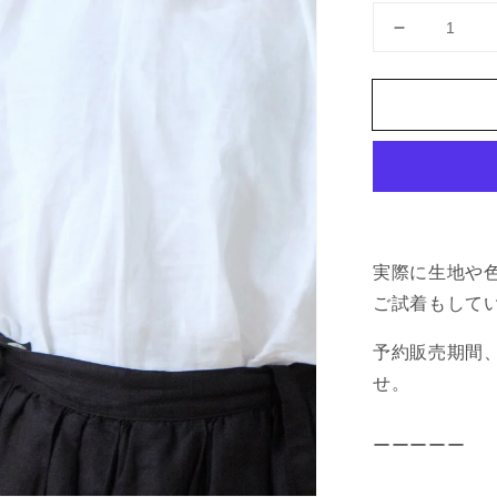
バ
ッ
ク
く
る
み
釦
が
大
実際に生地や
人
ご試着もして
か
わ
予約販売期間
い
せ。
い
ボ
リ
ーーーーー
ュ
ー