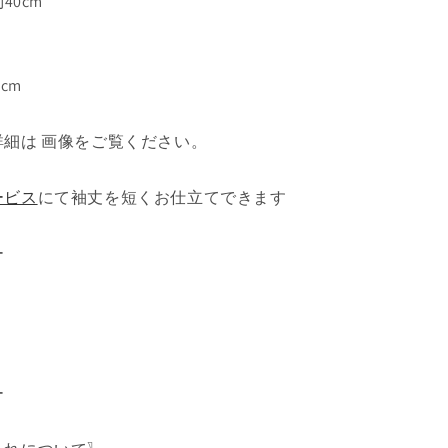
40cm
5cm
細は 画像をご覧ください。
ービス
にて袖丈を短くお仕立てできます
ー
ー