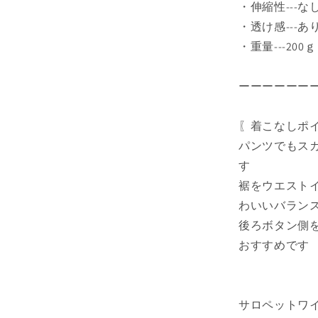
イ
・伸縮性---な
ト
・透け感---あ
수
・重量---200ｇ
량
줄
ーーーーーー
임
〖着こなしポ
パンツでもス
す
裾をウエスト
わいいバラン
後ろボタン側
おすすめです
サロペットワ