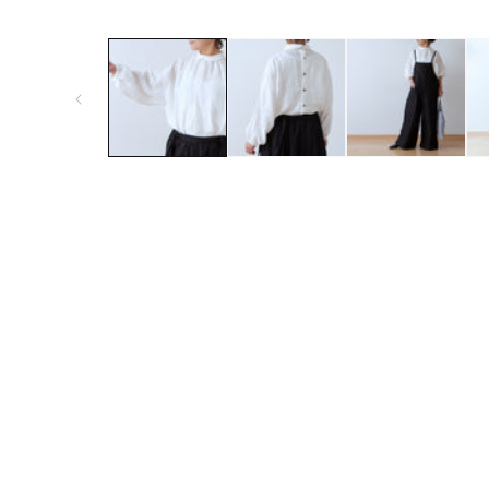
모
달
에
서
미
디
어
1
열
기