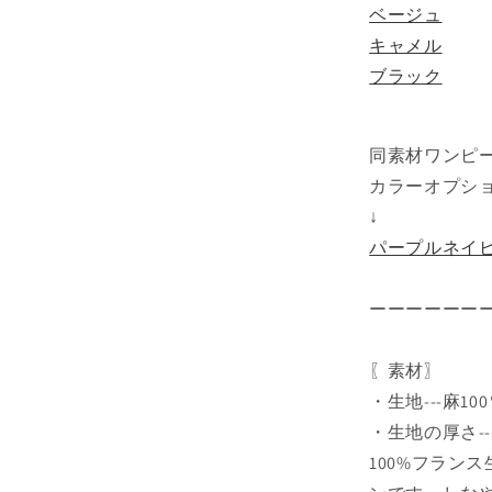
ベージュ
キャメル
ブラック
同素材ワンピ
カラーオプシ
↓
パープルネイ
ーーーーーー
〖素材〗
・生地---麻10
・生地の厚さ-
100%フラン