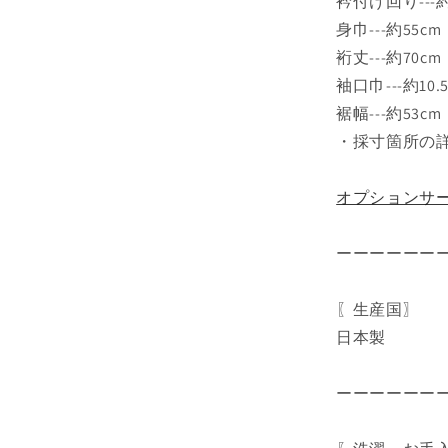
衿付け回り---約
身巾---約55cm
裄丈---約70cm
袖口巾---約10.
裾幅---約53cm
・採寸箇所の詳
オプションサ
ーーーーーー
〖生産国〗
日本製
ーーーーーー