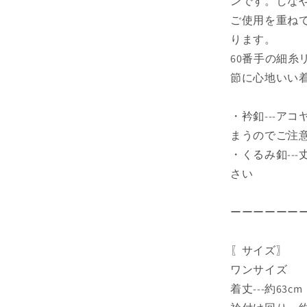
ンです。しな
ご使用を重ね
ります。
60番手の細
節に心地いい
・衿釦---ア
まうのでご注
・くるみ釦--
さい
ーーーーーー
〖サイズ〗
ワンサイズ
着丈---約63cm