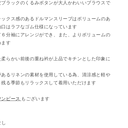
だブラックのくるみボタンが大人かわいいブラウスで
ム
袖
ラックス感のあるドルマンスリーブはボリュームのあ
フ
レ
袖口はラフなゴム仕様になっています
ン
て６分袖にアレンジができ、また、よりボリュームの
チ
めます
リ
ネ
た柔らかい前後の重ね衿が上品でキチンとした印象に
ン
ブ
ラ
があるリネンの素材を使用している為、清涼感と軽や
ウ
さ残る季節もリラックスして着用いただけます
ス
九
ワンピース
もございます
分
袖/
ホ
ワ
なし