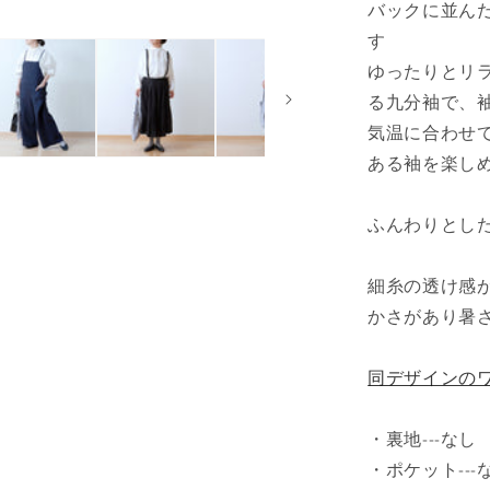
バックに並ん
ム
す
袖
ゆったりとリ
フ
レ
る九分袖で、
ン
気温に合わせ
チ
ある袖を楽し
リ
ネ
ふんわりとし
ン
ブ
ラ
細糸の透け感
ウ
かさがあり暑
ス
九
同デザインの
分
袖/
・裏地---なし
ホ
ワ
・ポケット---