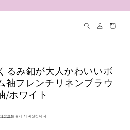
로
카
그
트
인
くるみ釦が大人かわいいボ
ム袖フレンチリネンブラウ
袖/ホワイト
배송료
는 결제 시 계산됩니다.