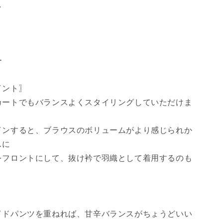
イ
し
ト
り
수
량
늘
ー
림
イント〗
カートでもバランスよくスタイリングしていただけま
インすると、ブラウスのボリュームがより感じられか
スに
をフロントにして、抜け衿で羽織として着用するのも
イドパンツを重ねれば、甘辛バランスがちょうどいい