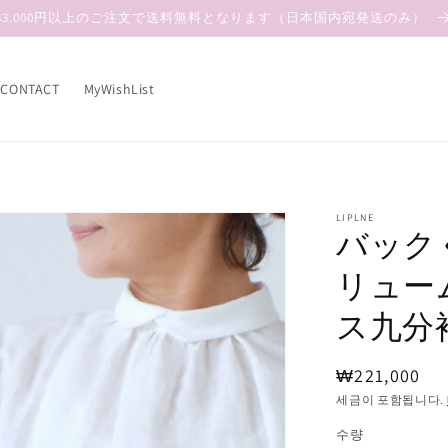
33.000円以上のご注文で送料無料となります（日本国内宛発送のみ）
CONTACT
MyWishList
LIPLNE
バック
リュー
ス九分
정
₩221,000
가
세금이 포함됩니다.
수량