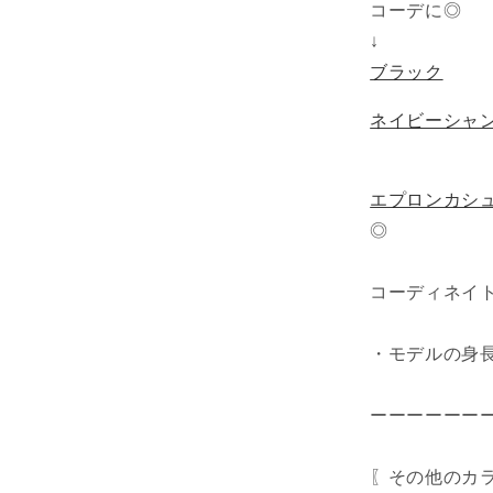
コーデに◎
↓
ブラック
ネイビーシャ
エプロンカシ
◎
コーディネイ
・モデルの身長：
ーーーーーー
〖その他のカ