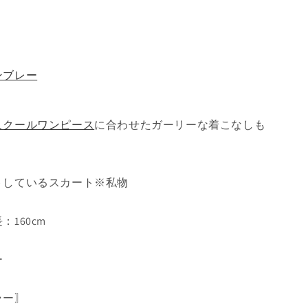
ンブレー
ュクールワンピース
に合わせたガーリーな着こなしも
トしているスカート※私物
160cm
ー
ラー
〗