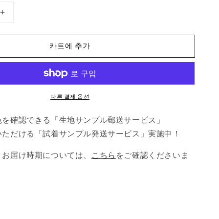
バ
ッ
ク
카트에 추가
く
る
み
釦
다른 결제 옵션
が
大
色を確認できる「生地サンプル郵送サービス」
人
いただける「試着サンプル発送サービス」実施中！
か
わ
、お届け時期については、
こちら
をご確認くださいま
い
い
ボ
リ
ュ
ー