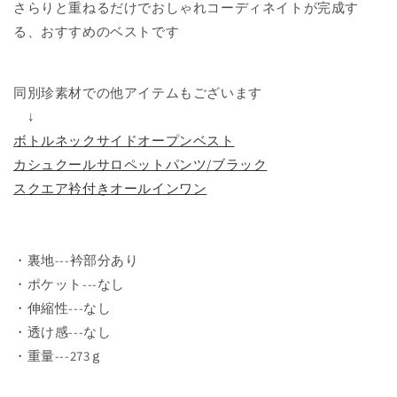
さらりと重ねるだけでおしゃれコーディネイトが完成す
る、おすすめのベストです
同別珍素材での他アイテムもございます
↓
ボトルネックサイドオープンベスト
カシュクールサロペットパンツ/ブラック
スクエア衿付きオールインワン
・裏地---衿部分あり
・ポケット---なし
・伸縮性---なし
・透け感---なし
・重量---273ｇ