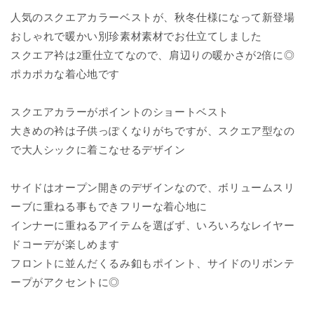
量
量
人気のスクエアカラーベストが、秋冬仕様になって新登場
を
を
おしゃれで暖かい別珍素材素材でお仕立てしました
減
増
スクエア衿は2重仕立てなので、肩辺りの暖かさが2倍に◎
ら
や
ポカポカな着心地です
す
す
スクエアカラーがポイントのショートベスト
大きめの衿は子供っぽくなりがちですが、スクエア型なの
で大人シックに着こなせるデザイン
サイドはオープン開きのデザインなので、ボリュームスリ
ーブに重ねる事もできフリーな着心地に
インナーに重ねるアイテムを選ばず、いろいろなレイヤー
ドコーデが楽しめます
フロントに並んだくるみ釦もポイント、サイドのリボンテ
ープがアクセントに◎