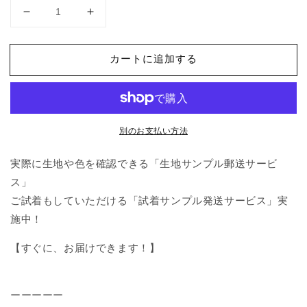
別
別
珍
珍
ス
ス
カートに追加する
ク
ク
エ
エ
ア
ア
カ
カ
別のお支払い方法
ラ
ラ
ー
ー
実際に生地や色を確認できる「生地サンプル郵送サービ
ベ
ベ
ス」
ス
ス
ト/
ト/
ご試着もしていただける「試着サンプル発送サービス」実
ブ
ブ
施中！
ラ
ラ
【すぐに、お届けできます！】
ッ
ッ
ク
ク
の
の
ーーーーー
数
数