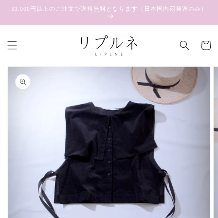
コンテ
33.000円以上のご注文で送料無料となります（日本国内宛発送のみ）
ンツに
進む
カ
ー
ト
商品情
報にス
キップ