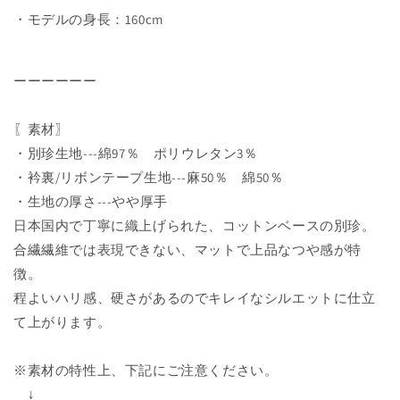
・モデルの身長：160cm
ーーーーーー
〖素材〗
・別珍生地---綿97％ ポリウレタン3％
・衿裏/リボンテープ生地---麻50％ 綿50％
・生地の厚さ---やや厚手
日本国内で丁寧に織上げられた、コットンベースの別珍。
合繊繊維では表現できない、マットで上品なつや感が特
徴。
程よいハリ感、硬さがあるのでキレイなシルエットに仕立
て上がります。
※素材の特性上、下記にご注意ください。
↓