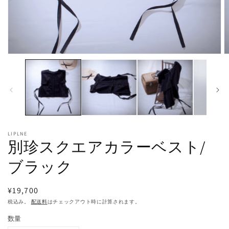
モ
ー
ダ
ル
で
メ
デ
ィ
ア
LIPLNE
(1)
(2
別珍スクエアカラーベスト/
を
開
ブラック
く
通
¥19,700
常
税込み。
配送料
はチェックアウト時に計算されます。
価
数量
格