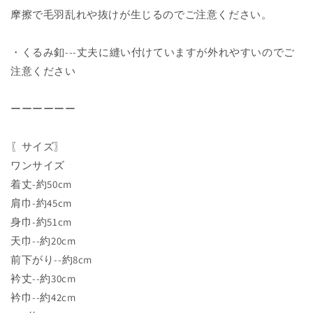
摩擦で毛羽乱れや抜けが生じるのでご注意ください。
・くるみ釦---丈夫に縫い付けていますが外れやすいのでご
注意ください
ーーーーーー
〖サイズ〗
ワンサイズ
着丈-約50cm
肩巾-約45cm
身巾-約51cm
天巾--約20cm
前下がり--約8cm
衿丈--約30cm
衿巾--約42cm