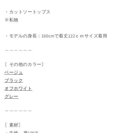
・カットソートップス
※私物
・モデルの身長：160cmで着丈122ｃｍサイズ着用
＿＿＿＿＿＿
〖その他のカラー〗
ベージュ
ブラック
オフホワイト
グレー
＿＿＿＿＿＿
〖素材〗
・生地---麻100％