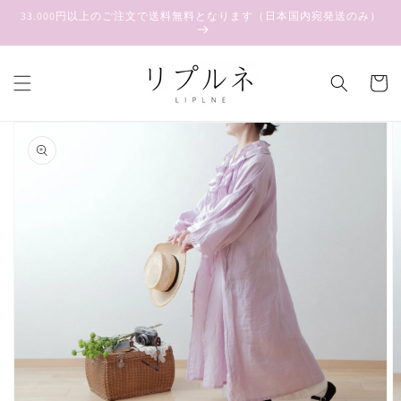
コンテ
33.000円以上のご注文で送料無料となります（日本国内宛発送のみ）
ンツに
進む
カ
ー
ト
商品情
報にス
キップ