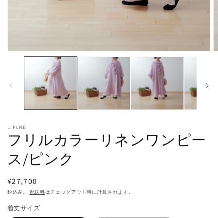
モ
ー
ダ
ル
で
メ
デ
ィ
ア
LIPLNE
(1)
(2
フリルカラーリネンワンピー
を
開
ス/ピンク
く
通
¥27,700
常
税込み。
配送料
はチェックアウト時に計算されます。
価
着丈サイズ
格