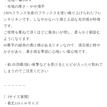
・生地の厚さ---やや薄手
100%フランス生産のフラックスを使い織り上げられたフレ
ンチリネンです。しなやかなハリ感と上品な光沢感が特徴
です。
ご使用を重ねて頂くほどに風合いが増し、柔らかく馴染む
ようになります。
60番手の細糸の透け感があるリネンなので、清涼感と軽や
かさがあり、暑さ残る季節に心地いい着心地です。
・釦-白貝蝶(強い衝撃などを受けるとヒビが入ったり割れて
しまうのでご注意ください
＿＿＿＿＿＿
〖3サイズ展開〗
・着丈116ｃｍサイズ