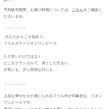
ス/
ス/
予約販売期間、お届け時期については、
こちら
をご確認く
ピ
ピ
ン
ン
ださいませ。
ク
ク
＿＿＿＿＿＿
の
の
数
数
-大人だからこそ似合う-
量
量
フリルカラーリネンワンピース。
を
を
減
増
ただ甘いだけではなく、
ら
や
す
す
どこかクラシカルで、凛とした佇まい。
日常にも、少し特別な日にも。
＿＿＿＿＿＿
上品な華やかさが感じられるフリル衿が印象的な、リネン
ワンピースです。
身頃にはたっぷりとギャザーを施し、ゆったりとしたシル