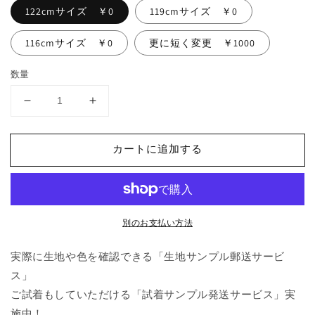
122cmサイズ ￥0
119cmサイズ ￥0
116cmサイズ ￥0
更に短く変更 ￥1000
数量
フ
フ
リ
リ
ル
ル
カートに追加する
カ
カ
ラ
ラ
ー
ー
リ
リ
別のお支払い方法
ネ
ネ
ン
ン
実際に生地や色を確認できる「生地サンプル郵送サービ
ワ
ワ
ス」
ン
ン
ピ
ピ
ご試着もしていただける「試着サンプル発送サービス」実
ー
ー
施中！